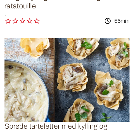
ratatouille
.
55min
Sprøde tarteletter med kylling og