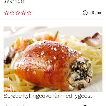
svampe
.
60min
Sprøde kyllingeoverlår med rygeost
.