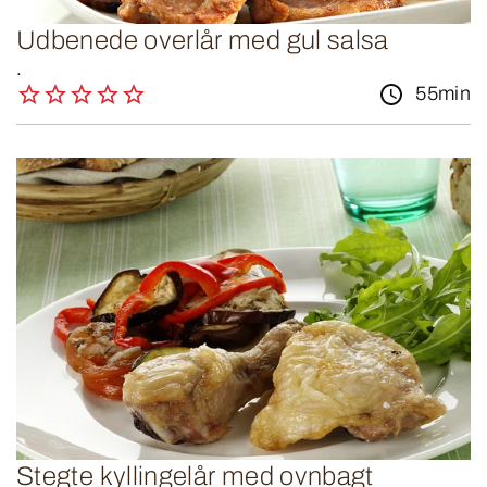
Udbenede overlår med gul salsa
.
55min
Stegte kyllingelår med ovnbagt