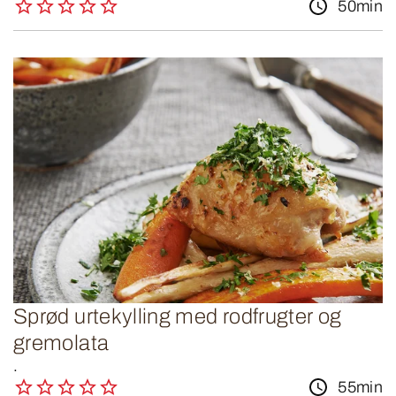
50min
Sprød urtekylling med rodfrugter og
gremolata
.
55min