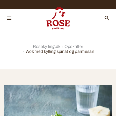
Rosekylling.dk
Opskrifter
Wok med kylling spinat og parmesan