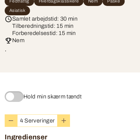
Fedtfattig
Hverdagsklassikere
Nem
Påske
Asiatisk
Samlet arbejdstid: 30 min
Tilberedningstid: 15 min
Forberedelsestid: 15 min
Nem
.
Hold min skærm tændt
4 Serveringer
Ingredienser