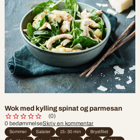
Wok med kylling spinat og parmesan
(0)
0 bedømmelse
Skriv en kommentar
Sommer
Salater
15-30 min
Brystfilet