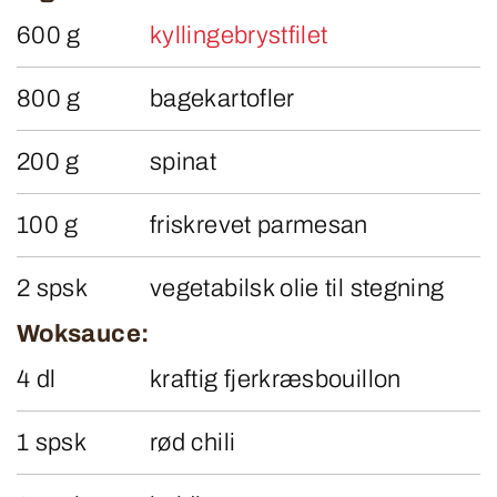
600 g
kyllingebrystfilet
800 g
bagekartofler
200 g
spinat
100 g
friskrevet parmesan
2 spsk
vegetabilsk olie til stegning
Woksauce:
4 dl
kraftig fjerkræsbouillon
1 spsk
rød chili