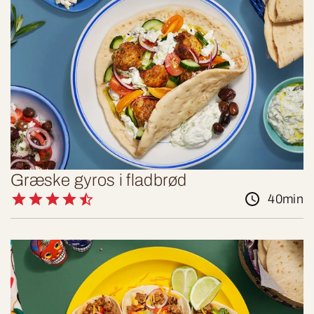
Græske gyros i fladbrød
40min