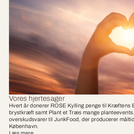
Vores hjertesager
Hvert år donerer ROSE Kylling penge til Kræfte
brystkræft samt Plant et Træs mange planteevents.
overskudsvarer til JunkFood, der producerer måltider
København.
Læs mere