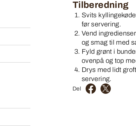
Tilberedning
Svits kyllingekød
før servering.
Vend ingrediense
og smag til med sa
Fyld grønt i bunde
ovenpå og top med
Drys med lidt grof
servering.
Del