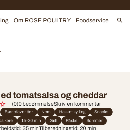
ing
Om ROSE POULTRY
Foodservice
r
ed tomatsalsa og cheddar
(0)
0 bedømmelse
Skriv en kommentar
Børnefavoritter
Nem
Hakket kylling
Snacks
ssikere
15-30 min
Grill
Påske
Sommer
bejdstid: 35 min
Tilberedningstid: 20 min