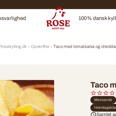
svarlighed
100% dansk kyll
Rosekylling.dk
Opskrifter
Taco med tomatsalsa og chedda
Taco m
Mexicansk
Hverdagskla
Samlet ar