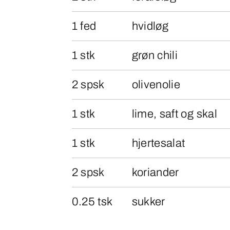
1 fed
hvidløg
1 stk
grøn chili
2 spsk
olivenolie
1 stk
lime, saft og skal
1 stk
hjertesalat
2 spsk
koriander
0.25 tsk
sukker