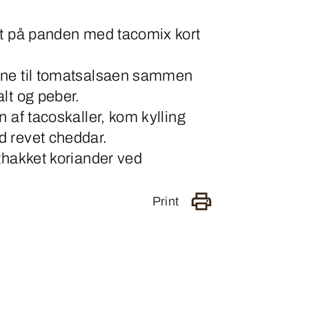
et på panden med tacomix kort
rne til tomatsalsaen sammen
lt og peber.
n af tacoskaller, kom kylling
 revet cheddar.
thakket koriander ved
Print