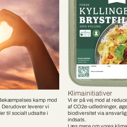
Klimainitiativer
ns Bekæmpelses kamp mod
Vi er på vej mod at reduc
 Derudover leverer vi
af CO2e-udledninger, øge
 til socialt udsatte i
biodiversitet via ansvarl
indsats.
Læs mere om vores klimai