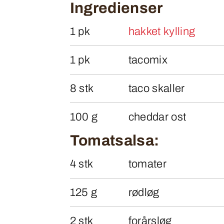
Ingredienser
1 pk
hakket kylling
1 pk
tacomix
8 stk
taco skaller
100 g
cheddar ost
Tomatsalsa:
4 stk
tomater
125 g
rødløg
2 stk
forårsløg