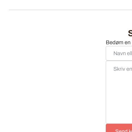
Bedøm en o
Send 