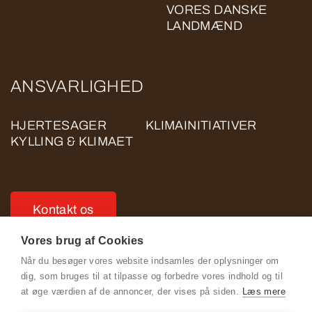
VORES DANSKE
LANDMÆND
ANSVARLIGHED
HJERTESAGER
KLIMAINITIATIVER
KYLLING & KLIMAET
Kontakt os
Vores brug af Cookies
Når du besøger vores website indsamles der oplysninger om
dig, som bruges til at tilpasse og forbedre vores indhold og til
at øge værdien af de annoncer, der vises på siden.
Læs mere
Se Fødevarestyrelsens smiley-rapporter