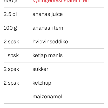
500 g
kyllingebryst ståret i tern
2.5 dl
ananas juice
100 g
ananas i tern
2 spsk
hvidvinseddike
1 spsk
ketjap manis
2 spsk
sukker
2 spsk
ketchup
maizenamel