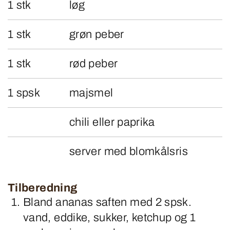
1 stk
løg
1 stk
grøn peber
1 stk
rød peber
1 spsk
majsmel
chili eller paprika
server med blomkålsris
Tilberedning
Bland ananas saften med 2 spsk.
vand, eddike, sukker, ketchup og 1