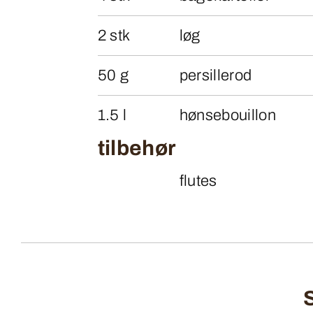
2 stk
løg
50 g
persillerod
1.5 l
hønsebouillon
tilbehør
flutes