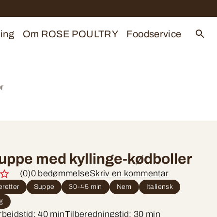
ing
Om ROSE POULTRY
Foodservice
r
uppe med kyllinge-kødboller
(0)
0 bedømmelse
Skriv en kommentar
retter
Suppe
30-45 min
Nem
Italiensk
ng
bejdstid: 40 min
Tilberedningstid: 30 min