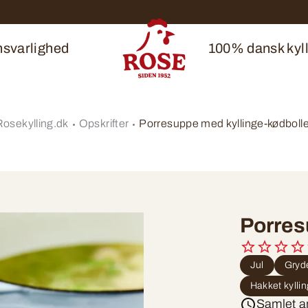
svarlighed
100% dansk kyll
Rosekylling.dk
Opskrifter
Porresuppe med kyllinge-kødbolle
Porres
Jul
Gryde
Hakket kylli
Samlet ar