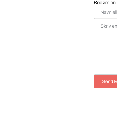
Bedøm en o
Send 