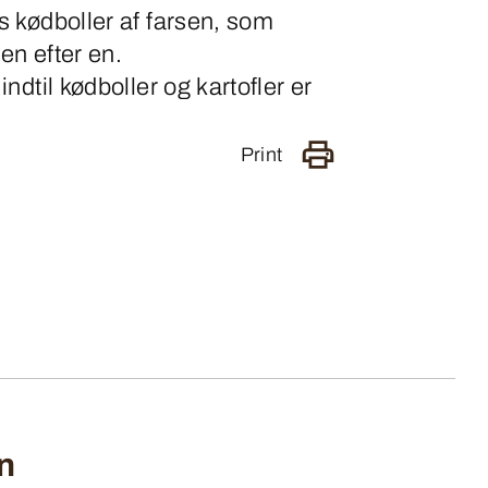
 kødboller af farsen, som
n efter en.
ndtil kødboller og kartofler er
Print
n