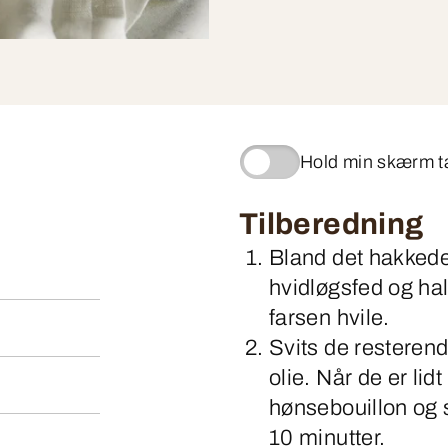
Hold min skærm 
Tilberedning
Bland det hakked
hvidløgsfed og ha
farsen hvile.
Svits de resterende
olie. Når de er lid
hønsebouillon og 
10 minutter.