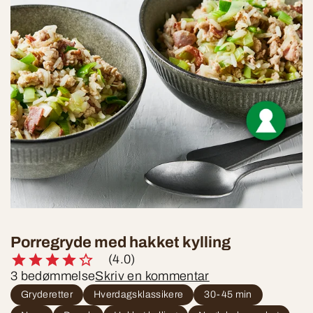
Porregryde med hakket kylling
(4.0)
3 bedømmelse
Skriv en kommentar
Gryderetter
Hverdagsklassikere
30-45 min