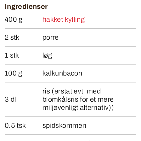
Ingredienser
400 g
hakket kylling
2 stk
porre
1 stk
løg
100 g
kalkunbacon
ris (erstat evt. med
3 dl
blomkålsris for et mere
miljøvenligt alternativ))
0.5 tsk
spidskommen