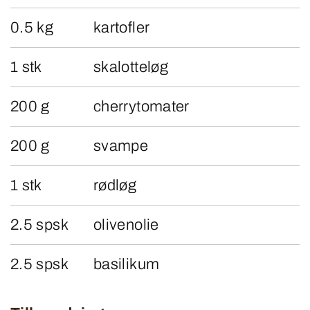
0.5 kg
kartofler
1 stk
skalotteløg
200 g
cherrytomater
200 g
svampe
1 stk
rødløg
2.5 spsk
olivenolie
2.5 spsk
basilikum