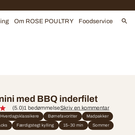
ing
Om ROSE POULTRY
Foodservice
nini med BBQ inderfilet
(5.0)
1 bedømmelse
Skriv en kommentar
Hverdagsklassikere
Børnefavoritter
Madpakker
acks
Færdigstegt kylling
15-30 min
Sommer