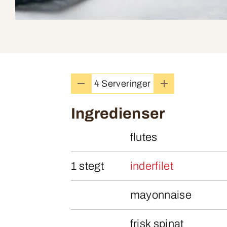
4 Serveringer
Ingredienser
flutes
1 stegt
inderfilet
mayonnaise
frisk spinat