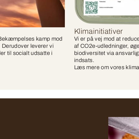
Klimainitiativer
ns Bekæmpelses kamp mod
Vi er på vej mod at reduc
 Derudover leverer vi
af CO2e-udledninger, øge
 til socialt udsatte i
biodiversitet via ansvarl
indsats.
Læs mere om vores klimai