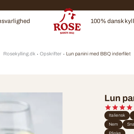
svarlighed
100% dansk kyll
Rosekylling.dk
Opskrifter
Lun panini med BBQ inderfilet
Lun pa
Italiensk
Nem
Sn
Påske