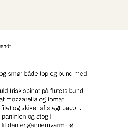
tændt
s og smør både top og bund med
d frisk spinat på flutets bund
 af mozzarella og tomat.
ilet og skiver af stegt bacon.
 paninien og steg i
til den er gennemvarm og