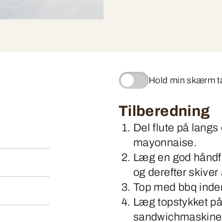
Hold min skærm 
Tilberedning
Del flute på lang
mayonnaise.
Læg en god håndful
og derefter skiver
Top med bbq inderf
Læg topstykket på
sandwichmaskine 