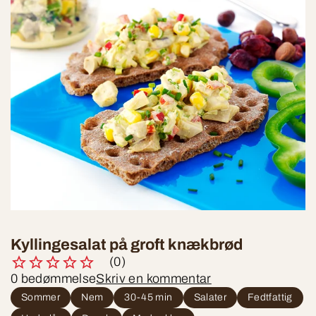
Kyllingesalat på groft knækbrød
(0)
0 bedømmelse
Skriv en kommentar
Sommer
Nem
30-45 min
Salater
Fedtfattig