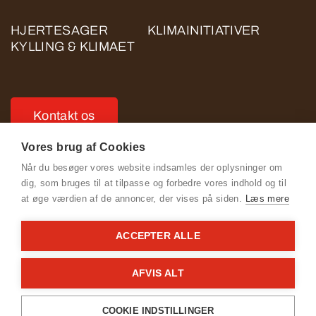
HJERTESAGER
KLIMAINITIATIVER
KYLLING & KLIMAET
Kontakt os
Vores brug af Cookies
Når du besøger vores website indsamles der oplysninger om
dig, som bruges til at tilpasse og forbedre vores indhold og til
at øge værdien af de annoncer, der vises på siden.
Læs mere
Se Fødevarestyrelsens smiley-rapporter
ACCEPTER ALLE
Cookie- og privatlivspolitik for ROSE POULTRY
Adfærdskodeks for ROSE POULTRY
AFVIS ALT
General Terms & Conditions
COOKIE INDSTILLINGER