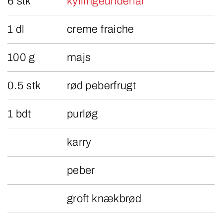
6 stk
kyllingeunderlår
1 dl
creme fraiche
100 g
majs
0.5 stk
rød peberfrugt
1 bdt
purløg
karry
peber
groft knækbrød