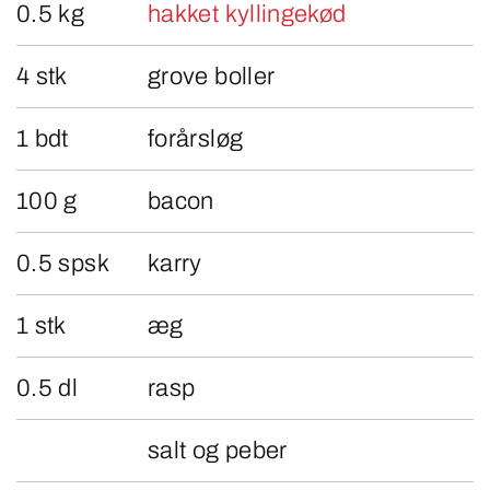
0.5 kg
hakket kyllingekød
4 stk
grove boller
1 bdt
forårsløg
100 g
bacon
0.5 spsk
karry
1 stk
æg
0.5 dl
rasp
salt og peber