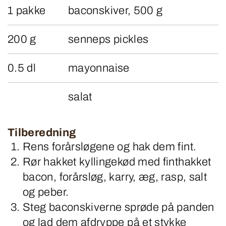
1 pakke
baconskiver, 500 g
200 g
senneps pickles
0.5 dl
mayonnaise
salat
Tilberedning
Rens forårsløgene og hak dem fint.
Rør hakket kyllingekød med finthakket
bacon, forårsløg, karry, æg, rasp, salt
og peber.
Steg baconskiverne sprøde på panden
og lad dem afdryppe på et stykke