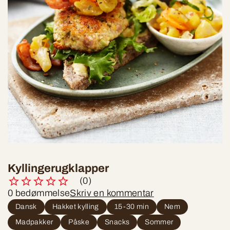
Kyllingerugklapper
(0)
0 bedømmelse
Skriv en kommentar
Dansk
Hakket kylling
15-30 min
Nem
Madpakker
Påske
Snacks
Sommer