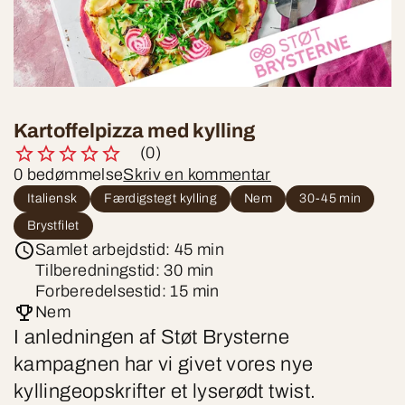
Kartoffelpizza med kylling
(0)
0 bedømmelse
Skriv en kommentar
Italiensk
Færdigstegt kylling
Nem
30-45 min
Brystfilet
Samlet arbejdstid: 45 min
Tilberedningstid: 30 min
Forberedelsestid: 15 min
Nem
I anledningen af Støt Brysterne
kampagnen har vi givet vores nye
kyllingeopskrifter et lyserødt twist.