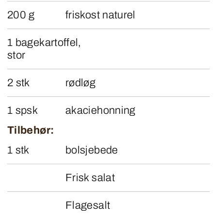
200 g
friskost naturel
1 bagekartoffel,
stor
2 stk
rødløg
1 spsk
akaciehonning
Tilbehør:
1 stk
bolsjebede
Frisk salat
Flagesalt