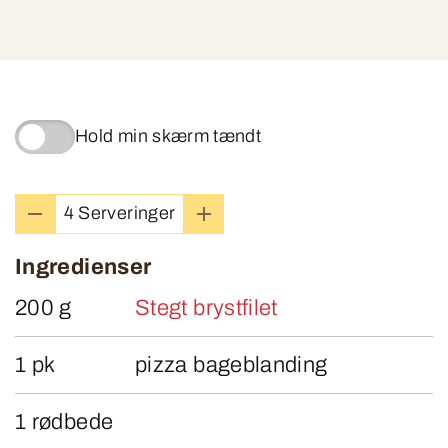
Hold min skærm tændt
4 Serveringer
Ingredienser
200 g
Stegt brystfilet
1 pk
pizza bageblanding
1 rødbede