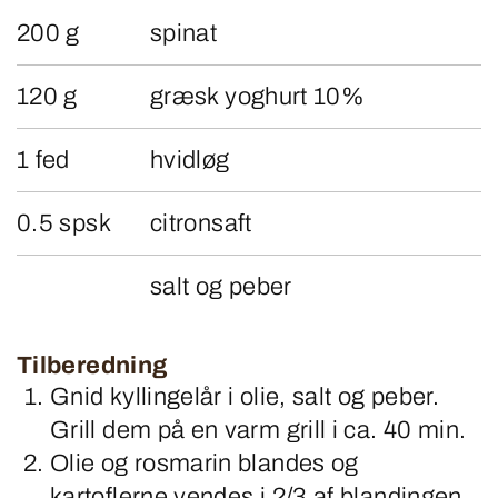
200 g
spinat
120 g
græsk yoghurt 10%
1 fed
hvidløg
0.5 spsk
citronsaft
salt og peber
Tilberedning
Gnid kyllingelår i olie, salt og peber.
Grill dem på en varm grill i ca. 40 min.
Olie og rosmarin blandes og
kartoflerne vendes i 2/3 af blandingen