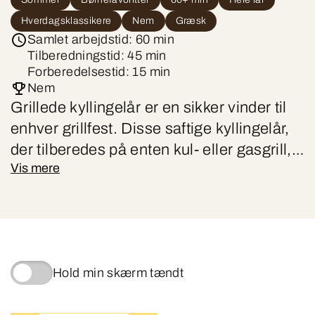
Hverdagsklassikere
Nem
Græsk
Samlet arbejdstid: 60 min
Tilberedningstid: 45 min
Forberedelsestid: 15 min
Nem
Grillede kyllingelår er en sikker vinder til
enhver grillfest. Disse saftige kyllingelår,
der tilberedes på enten kul- eller gasgrill,
Vis mere
får en uimodståelig smag, når de grilles
langsomt, så skindet bliver sprødt og
kødet mørt. Med en grillet kartoffelsalat
som tilbehør får du en komplet og
velsmagende ret, der både kan serveres
Hold min skærm tændt
til hverdag og fest.