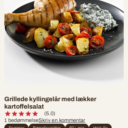
Grillede kyllingelår med lækker
kartoffelsalat
(5.0)
1 bedømmelse
Skriv en kommentar
Sommer
Børnefavoritter
60+ min
Hele lår