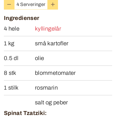
4 Serveringer
Ingredienser
4 hele
kyllingelår
1 kg
små kartofler
0.5 dl
olie
8 stk
blommetomater
1 stilk
rosmarin
salt og peber
Spinat Tzatziki: