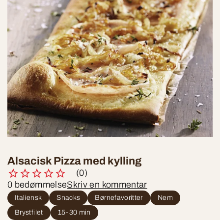
Alsacisk Pizza med kylling
(0)
0 bedømmelse
Skriv en kommentar
Italiensk
Snacks
Børnefavoritter
Nem
Brystfilet
15-30 min