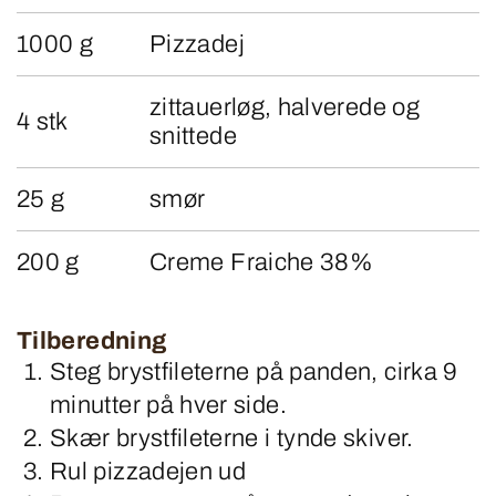
1000 g
Pizzadej
zittauerløg, halverede og
4 stk
snittede
25 g
smør
200 g
Creme Fraiche 38%
Tilberedning
Steg brystfileterne på panden, cirka 9
minutter på hver side.
Skær brystfileterne i tynde skiver.
Rul pizzadejen ud