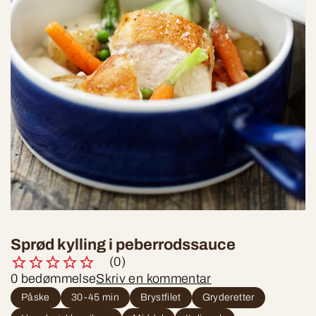
Sprød kylling i peberrodssauce
(0)
0 bedømmelse
Skriv en kommentar
Påske
30-45 min
Brystfilet
Gryderetter