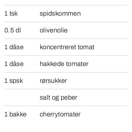
1 tsk
spidskommen
0.5 dl
olivenolie
1 dåse
koncentreret tomat
1 dåse
hakkede tomater
1 spsk
rørsukker
salt og peber
1 bakke
cherrytomater