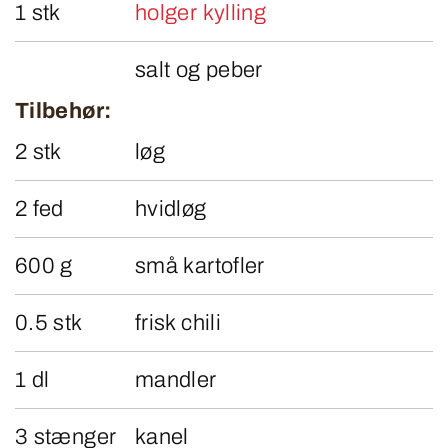
1 stk
holger kylling
salt og peber
Tilbehør:
2 stk
løg
2 fed
hvidløg
600 g
små kartofler
0.5 stk
frisk chili
1 dl
mandler
3 stænger
kanel