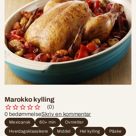
Marokko kylling
(0)
0 bedømmelse
Skriv en kommentar
Mexicansk
60+ min
Ovnretter
Hverdagsklassikere
Middel
Hel kylling
Påske