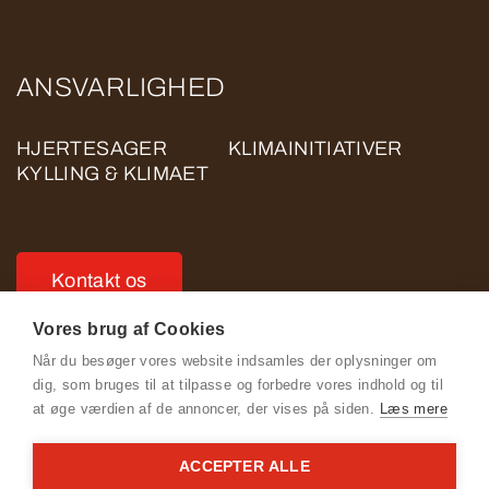
ANSVARLIGHED
HJERTESAGER
KLIMAINITIATIVER
KYLLING & KLIMAET
Kontakt os
Vores brug af Cookies
Når du besøger vores website indsamles der oplysninger om
dig, som bruges til at tilpasse og forbedre vores indhold og til
at øge værdien af de annoncer, der vises på siden.
Læs mere
Se Fødevarestyrelsens smiley-rapporter
ACCEPTER ALLE
Cookie- og privatlivspolitik for ROSE POULTRY