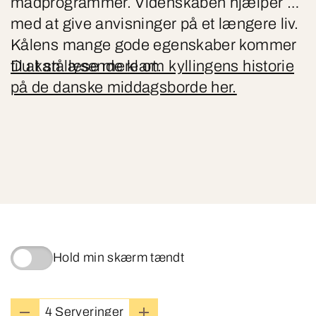
madprogrammer. Videnskaben hjælper os
med at give anvisninger på et længere liv.
Kålens mange gode egenskaber kommer
til at stå lysende klart.
Du kan læse mere om kyllingens historie
på de danske middagsborde her.
Hold min skærm tændt
4 Serveringer