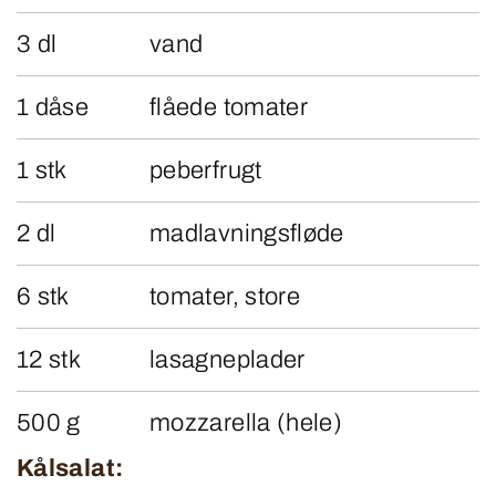
3 dl
vand
1 dåse
flåede tomater
1 stk
peberfrugt
2 dl
madlavningsfløde
6 stk
tomater, store
12 stk
lasagneplader
500 g
mozzarella (hele)
Kålsalat: