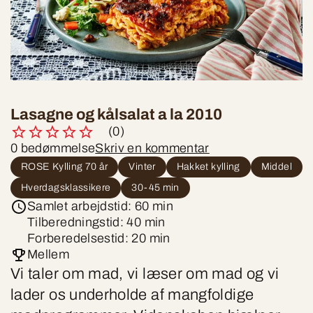
Lasagne og kålsalat a la 2010
(0)
0 bedømmelse
Skriv en kommentar
ROSE Kylling 70 år
Vinter
Hakket kylling
Middel
Hverdagsklassikere
30-45 min
Samlet arbejdstid: 60 min
Tilberedningstid: 40 min
Forberedelsestid: 20 min
Mellem
Vi taler om mad, vi læser om mad og vi
lader os underholde af mangfoldige