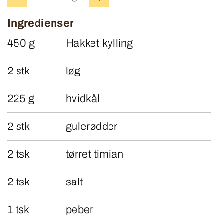
Ingredienser
450 g
Hakket kylling
2 stk
løg
225 g
hvidkål
2 stk
gulerødder
2 tsk
tørret timian
2 tsk
salt
1 tsk
peber