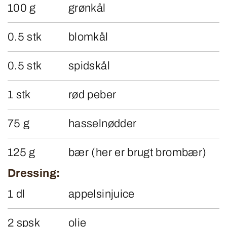
100 g
grønkål
0.5 stk
blomkål
0.5 stk
spidskål
1 stk
rød peber
75 g
hasselnødder
125 g
bær (her er brugt brombær)
Dressing:
1 dl
appelsinjuice
2 spsk
olie