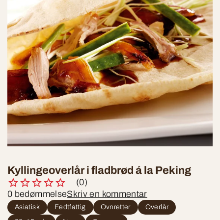
Kyllingeoverlår i fladbrød á la Peking
(0)
0 bedømmelse
Skriv en kommentar
Asiatisk
Fedtfattig
Ovnretter
Overlår