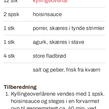
12 stk
kyllingeoverlår
2 spsk
hoisinsauce
1 stk
porrer, skæres i tynde strimler
1 stk
agurk, skæres i stave
4 stk
store fladbrød
salt og peber, frisk fra kværn
Tilberedning
Kyllingeoverlårene vendes med 1 spsk.
hoisinsauce og steges i en forvarmet
ovn til gennemstegt ca. 40 min. ved