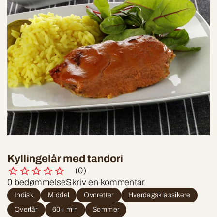
Kyllingelår med tandori
(0)
0 bedømmelse
Skriv en kommentar
Indisk
Middel
Ovnretter
Hverdagsklassikere
Overlår
60+ min
Sommer