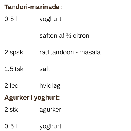
Tandori-marinade:
0.5 l
yoghurt
saften af ½ citron
2 spsk
rød tandoori - masala
1.5 tsk
salt
2 fed
hvidløg
Agurker i yoghurt:
2 stk
agurker
0.5 l
yoghurt