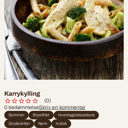
Karrykylling
(0)
0 bedømmelse
Skriv en kommentar
Sommer
Brystfilet
Hverdagsklassikere
Gryderetter
Nem
Indisk