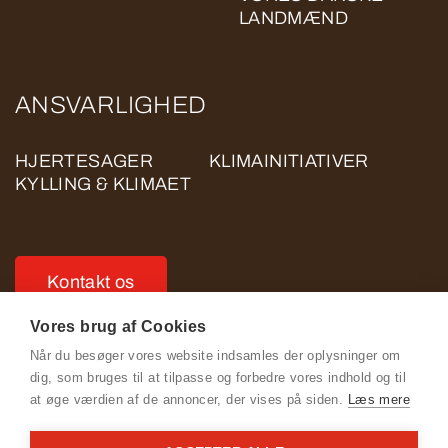
LANDMÆND
ANSVARLIGHED
HJERTESAGER
KLIMAINITIATIVER
KYLLING & KLIMAET
Kontakt os
Vores brug af Cookies
Når du besøger vores website indsamles der oplysninger om
dig, som bruges til at tilpasse og forbedre vores indhold og til
at øge værdien af de annoncer, der vises på siden.
Læs mere
Se Fødevarestyrelsens smiley-rapporter