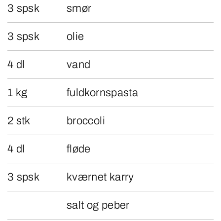
3 spsk
smør
3 spsk
olie
4 dl
vand
1 kg
fuldkornspasta
2 stk
broccoli
4 dl
fløde
3 spsk
kværnet karry
salt og peber