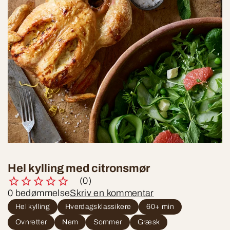
Hel kylling med citronsmør
(0)
0 bedømmelse
Skriv en kommentar
Hel kylling
Hverdagsklassikere
60+ min
Ovnretter
Nem
Sommer
Græsk