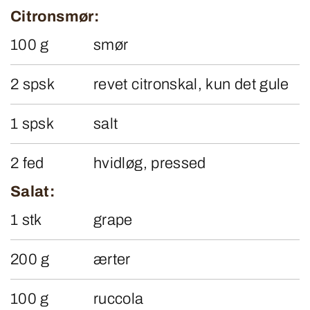
Citronsmør:
100 g
smør
2 spsk
revet citronskal, kun det gule
1 spsk
salt
2 fed
hvidløg, pressed
Salat:
1 stk
grape
200 g
ærter
100 g
ruccola