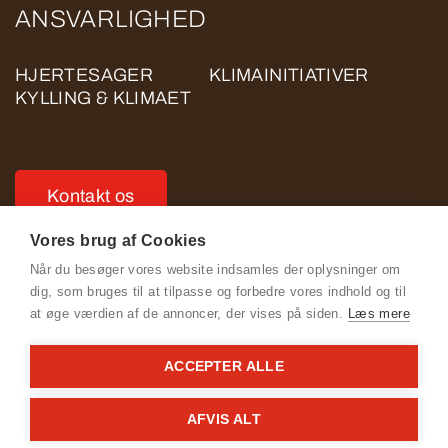
ANSVARLIGHED
HJERTESAGER
KLIMAINITIATIVER
KYLLING & KLIMAET
Kontakt os
Vores brug af Cookies
Når du besøger vores website indsamles der oplysninger om
dig, som bruges til at tilpasse og forbedre vores indhold og til
at øge værdien af de annoncer, der vises på siden.
Læs mere
Se Fødevarestyrelsens smiley-rapporter
ACCEPTER ALLE
Cookie- og privatlivspolitik for ROSE POULTRY
Adfærdskodeks for ROSE POULTRY
AFVIS ALT