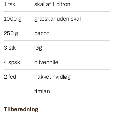
1 tsk
skal af 1 citron
1000 g
græskar uden skal
250 g
bacon
3 stk
løg
4 spsk
olivenolie
2 fed
hakket hvidløg
timian
Tilberedning