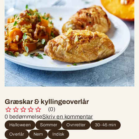
Græskar & kyllingeoverlår
(0)
0 bedømmelse
Skriv en kommentar
Halloween
Sommer
Ovnretter
30-45 min
Overlår
Nem
Indisk