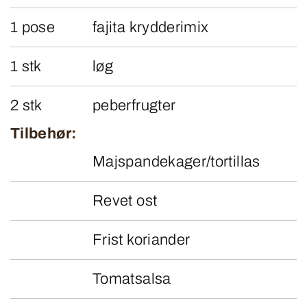
1 pose
fajita krydderimix
1 stk
løg
2 stk
peberfrugter
Tilbehør:
Majspandekager/tortillas
Revet ost
Frist koriander
Tomatsalsa