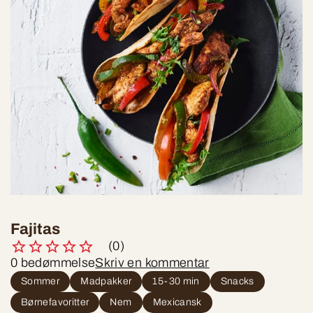
Fajitas
(0)
0 bedømmelse
Skriv en kommentar
Sommer
Madpakker
15-30 min
Snacks
Børnefavoritter
Nem
Mexicansk