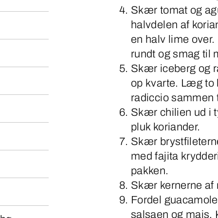
Skær tomat og agu
halvdelen af kori
en halv lime over.
rundt og smag til 
Skær iceberg og r
op kvarte. Læg to 
radiccio sammen til
Skær chilien ud i 
pluk koriander.
Skær brystfileterne
med fajita krydder
pakken.
Skær kernerne af 
Fordel guacamolen
salsaen og majs. 