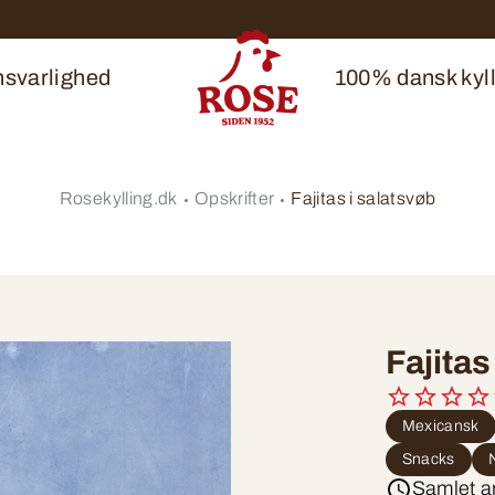
svarlighed
100% dansk kyll
Rosekylling.dk
Opskrifter
Fajitas i salatsvøb
Fajitas
Mexicansk
Snacks
Samlet ar