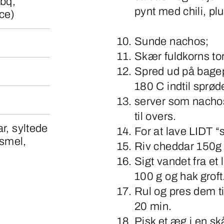
bbq,
pynt med chili, pl
uce)
Sunde nachos;
Skær fuldkorns tort
Spred ud på bagep
180 C indtil sprød
server som nachos
til overs.
ar, syltede
For at lave LIDT “
smel,
Riv cheddar 150g
Sigt vandet fra et 
100 g og hak gro
Rul og pres dem ti
20 min.
Pisk et æg i en sk