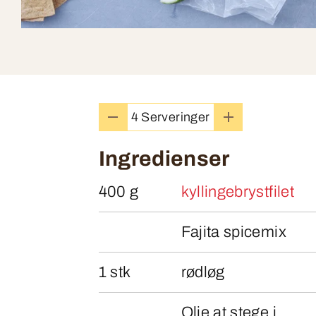
4 Serveringer
Ingredienser
400 g
kyllingebrystfilet
Fajita spicemix
1 stk
rødløg
Olie at stege i