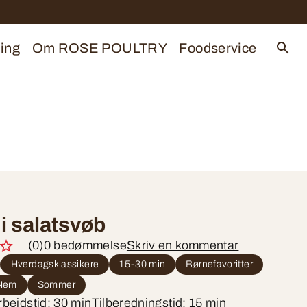
ing
Om ROSE POULTRY
Foodservice
 i salatsvøb
(0)
0 bedømmelse
Skriv en kommentar
Hverdagsklassikere
15-30 min
Børnefavoritter
Nem
Sommer
bejdstid: 30 min
Tilberedningstid: 15 min