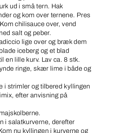
rk ud i små tern. Hak
ander og kom over ternene. Pres
 Kom chilisauce over, vend
med salt og peber.
adiccio lige over og bræk dem
blade iceberg og et blad
 en lille kurv. Lav ca. 8 stk.
tynde ringe, skær lime i både og
 i strimler og tilbered kyllingen
imix, efter anvisning på
majskolberne.
 i salatkurverne, derefter
Kom nu kyllingen i kurverne og