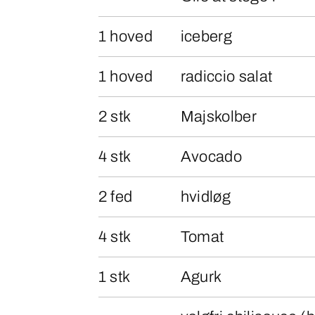
1 hoved
iceberg
1 hoved
radiccio salat
2 stk
Majskolber
4 stk
Avocado
2 fed
hvidløg
4 stk
Tomat
1 stk
Agurk