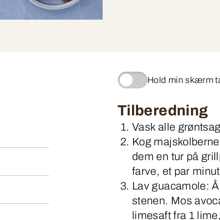
Hold min skærm 
Tilberedning
Vask alle grøntsag
Kog majskolberne c
dem en tur på gril
farve, et par minut
Lav guacamole: Å
stenen. Mos avoc
limesaft fra 1 lime