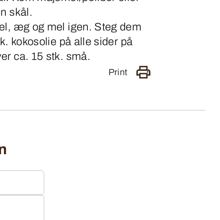
n skål.
el, æg og mel igen. Steg dem
k. kokosolie på alle sider på
er ca. 15 stk. små.
Print
n