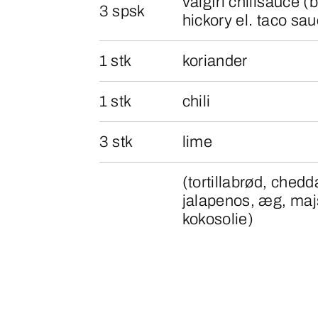
valgfri chilisauce (
3 spsk
hickory el. taco sa
1 stk
koriander
1 stk
chili
3 stk
lime
(tortillabrød, chedd
jalapenos, æg, maj
kokosolie)