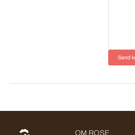
Send 
OM ROSE