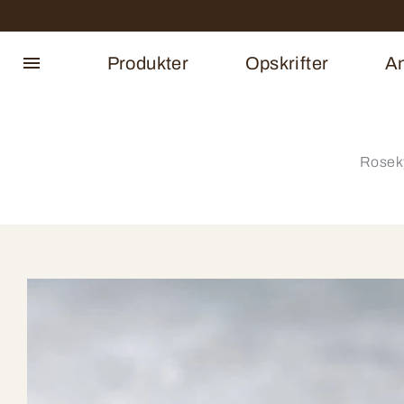
Produkter
Opskrifter
An
Roseky