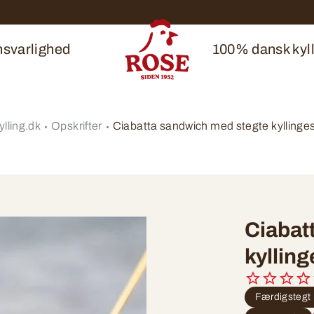
svarlighed
100% dansk kyll
lling.dk
Opskrifter
Ciabatta sandwich med stegte kyllinges
Ciabat
kylling
Færdigstegt 