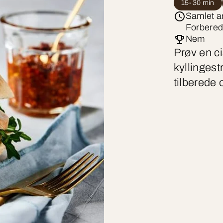
15-30 min
Samlet ar
Forbered
Nem
Prøv en c
kyllingest
tilberede 