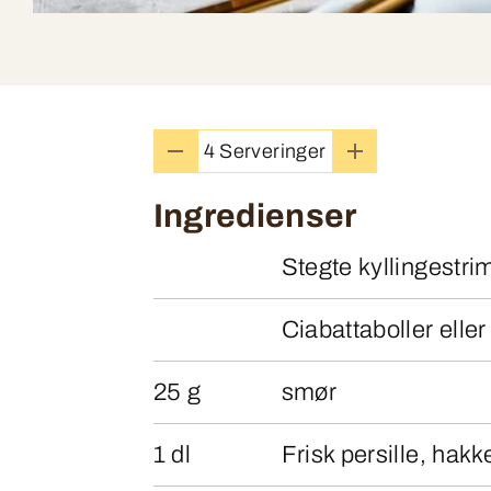
4 Serveringer
Ingredienser
Stegte kyllingestri
Ciabattaboller eller
25 g
smør
1 dl
Frisk persille, hakk