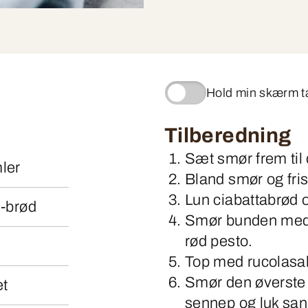
Hold min skærm 
Tilberedning
Sæt smør frem til 
mler
Bland smør og fris
Lun ciabattabrød og
 -brød
Smør bunden med 
rød pesto.
Top med rucolasalat
Smør den øverste 
et
sennep og luk sa