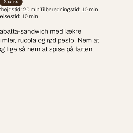
Snacks
bejdstid: 20 min
Tilberedningstid: 10 min
elsestid: 10 min
iabatta-sandwich med lækre
rimler, rucola og rød pesto. Nem at
og lige så nem at spise på farten.