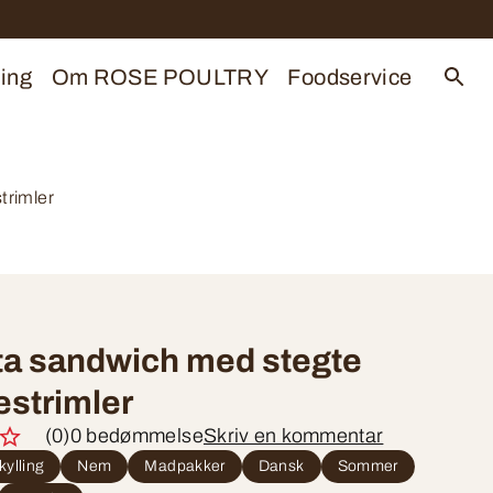
ing
Om ROSE POULTRY
Foodservice
trimler
ta sandwich med stegte
estrimler
(0)
0 bedømmelse
Skriv en kommentar
kylling
Nem
Madpakker
Dansk
Sommer