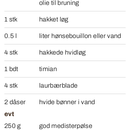
olie til bruning
1 stk
hakket løg
0.5 l
liter hønsebouillon eller vand
4 stk
hakkede hvidløg
1 bdt
timian
4 stk
laurbærblade
2 dåser
hvide bønner i vand
evt
250 g
god medisterpølse