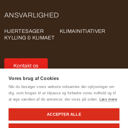
ANSVARLIGHED
HJERTESAGER
KLIMAINITIATIVER
KYLLING & KLIMAET
Kontakt os
Vores brug af Cookies
Når du besøger vores website indsamles der oplysninger om
dig, som bruges til at tilpasse og forbedre vores indhold og til
at øge værdien af de annoncer, der vises på siden.
Læs mere
Se Fødevarestyrelsens smiley-rapporter
ACCEPTER ALLE
Cookie- og privatlivspolitik for ROSE POULTRY
Adfærdskodeks for ROSE POULTRY