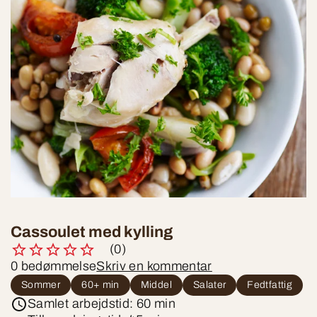
Cassoulet med kylling
(0)
0 bedømmelse
Skriv en kommentar
Sommer
60+ min
Middel
Salater
Fedtfattig
Samlet arbejdstid: 60 min