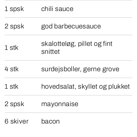
1 spsk
chili sauce
2 spsk
god barbecuesauce
skalotteløg, pillet og fint
1 stk
snittet
4 stk
surdejsboller, gerne grove
1 stk
hovedsalat, skyllet og plukket
2 spsk
mayonnaise
6 skiver
bacon