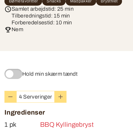
Børnefavoritter
Snacks
Madpakker
Brystfilet
Samlet arbejdstid: 25 min
Tilberedningstid: 15 min
Forberedelsestid: 10 min
Nem
Hold min skærm tændt
4 Serveringer
Ingredienser
1 pk
BBQ Kyllingebryst