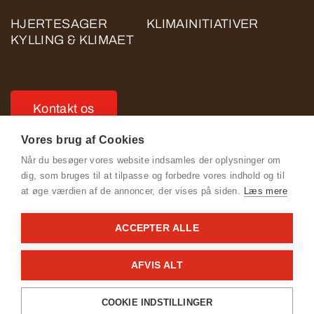
HJERTESAGER
KLIMAINITIATIVER
KYLLING & KLIMAET
Kontakt os
Vores brug af Cookies
Når du besøger vores website indsamles der oplysninger om
dig, som bruges til at tilpasse og forbedre vores indhold og til
at øge værdien af de annoncer, der vises på siden.
Læs mere
Se Fødevarestyrelsens smiley-rapporter
ACCEPTER ALLE
Cookie- og privatlivspolitik for ROSE POULTRY
Adfærdskodeks for ROSE POULTRY
AFVIS ALT
General Terms & Conditions
COOKIE INDSTILLINGER