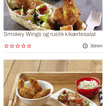
Smokey Wings og rustik kikærtesalat
.
30min