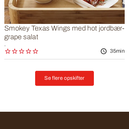
Smokey Texas Wings med hot jordbær-
grape salat
.
35min
Se flere opskifter