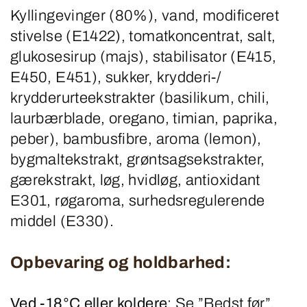
Kyllingevinger (80%), vand, modificeret
stivelse (E1422), tomat­koncentrat, salt,
glukosesirup (majs), stabilisator (E415,
E450, E451), sukker, krydderi-/
krydderurteekstrakter (basilikum, chili,
laurbærblade, oregano, timian, paprika,
peber), bambusfibre, aroma (lemon),
bygmaltekstrakt, grøntsagsekstrakter,
gærekstrakt, løg, hvidløg, antioxidant
E301, røgaroma, surhedsregulerende
middel (E330).
Opbevaring og holdbarhed:
Ved -18°C eller koldere
: Se ”Bedst før”.