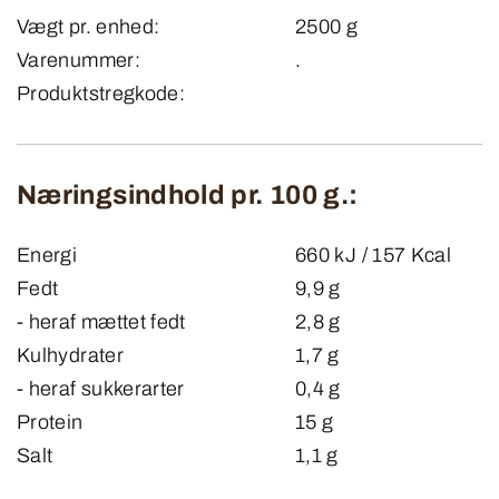
Vægt pr. enhed:
2500 g
Varenummer:
.
Produktstregkode:
Næringsindhold pr. 100 g.:
Energi
660 kJ / 157 Kcal
Fedt
9,9 g
- heraf mættet fedt
2,8 g
Kulhydrater
1,7 g
- heraf sukkerarter
0,4 g
Protein
15 g
Salt
1,1 g