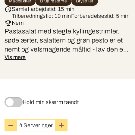
Madpakker
Brug resterne
Brystfilet
Samlet arbejdstid: 15 min
Tilberedningstid: 10 min
Forberedelsestid: 5 min
Nem
Pastasalat med stegte kyllingestrimler,
søde ærter, salattern og grøn pesto er et
nemt og velsmagende måltid - lav den evt.
Vis mere
til aftensmaden og tag resten med i
madpakken.
Hold min skærm tændt
4 Serveringer