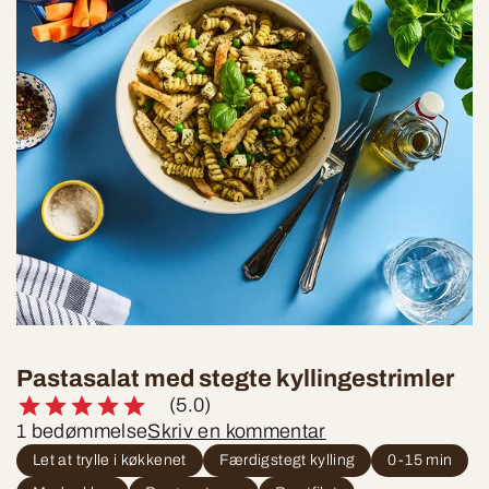
Pastasalat med stegte kyllingestrimler
(5.0)
1 bedømmelse
Skriv en kommentar
Let at trylle i køkkenet
Færdigstegt kylling
0-15 min