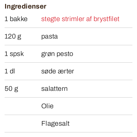
Ingredienser
1 bakke
stegte strimler af brystfilet
120 g
pasta
1 spsk
grøn pesto
1 dl
søde ærter
50 g
salattern
Olie
Flagesalt