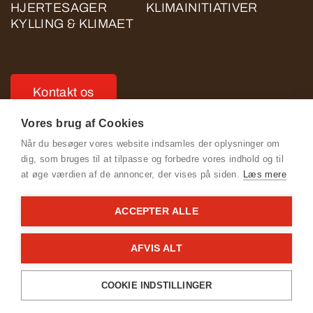
HJERTESAGER
KLIMAINITIATIVER
KYLLING & KLIMAET
Kontakt os
Vores brug af Cookies
Når du besøger vores website indsamles der oplysninger om
dig, som bruges til at tilpasse og forbedre vores indhold og til
at øge værdien af de annoncer, der vises på siden.
Læs mere
Se Fødevarestyrelsens smiley-rapporter
ACCEPTER ALLE
Cookie- og privatlivspolitik for ROSE POULTRY
Adfærdskodeks for ROSE POULTRY
AFVIS ALT
General Terms & Conditions
COOKIE INDSTILLINGER