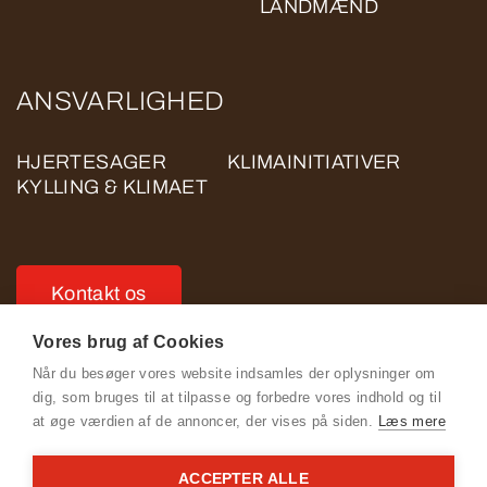
LANDMÆND
ANSVARLIGHED
HJERTESAGER
KLIMAINITIATIVER
KYLLING & KLIMAET
Kontakt os
Vores brug af Cookies
Når du besøger vores website indsamles der oplysninger om
dig, som bruges til at tilpasse og forbedre vores indhold og til
at øge værdien af de annoncer, der vises på siden.
Læs mere
Se Fødevarestyrelsens smiley-rapporter
ACCEPTER ALLE
Cookie- og privatlivspolitik for ROSE POULTRY