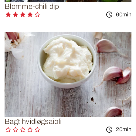
Blomme-chili dip
60min
Bagt hvidløgsaioli
20min