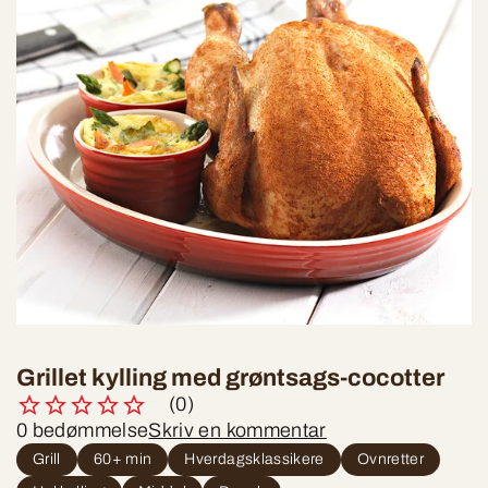
Grillet kylling med grøntsags-cocotter
(0)
0 bedømmelse
Skriv en kommentar
Grill
60+ min
Hverdagsklassikere
Ovnretter