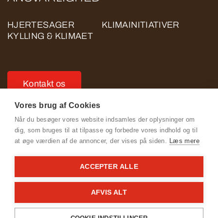
HJERTESAGER
KLIMAINITIATIVER
KYLLING & KLIMAET
Kontakt os
Vores brug af Cookies
Når du besøger vores website indsamles der oplysninger om
dig, som bruges til at tilpasse og forbedre vores indhold og til
at øge værdien af de annoncer, der vises på siden.
Læs mere
Se Fødevarestyrelsens smiley-rapporter
ACCEPTER ALLE
Cookie- og privatlivspolitik for ROSE POULTRY
Adfærdskodeks for ROSE POULTRY
AFVIS ALT
General Terms & Conditions