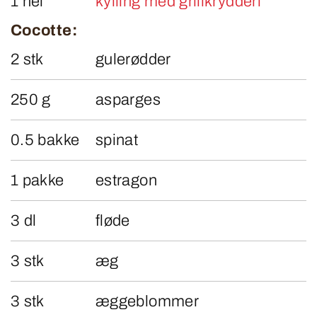
1 hel
kylling med grillkrydderi
Cocotte:
2 stk
gulerødder
250 g
asparges
0.5 bakke
spinat
1 pakke
estragon
3 dl
fløde
3 stk
æg
3 stk
æggeblommer