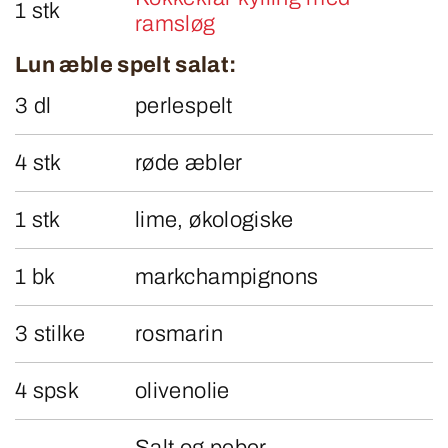
1 stk
ramsløg
Lun æble spelt salat:
3 dl
perlespelt
4 stk
røde æbler
1 stk
lime, økologiske
1 bk
markchampignons
3 stilke
rosmarin
4 spsk
olivenolie