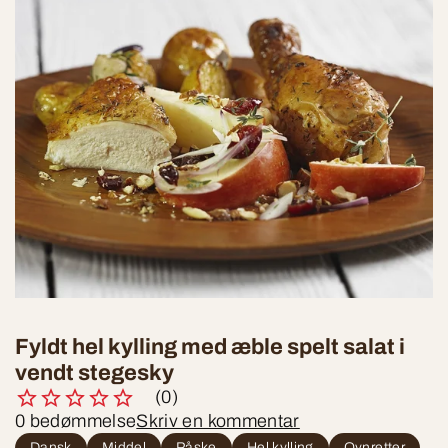
Fyldt hel kylling med æble spelt salat i
vendt stegesky
(0)
0 bedømmelse
Skriv en kommentar
Dansk
Middel
Påske
Hel kylling
Ovnretter