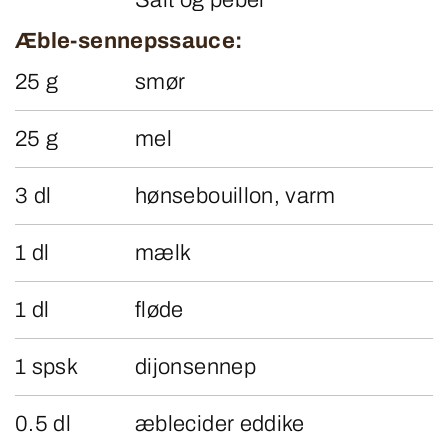
Salt og peber
Æble-sennepssauce:
25 g
smør
25 g
mel
3 dl
hønsebouillon, varm
1 dl
mælk
1 dl
fløde
1 spsk
dijonsennep
0.5 dl
æblecider eddike