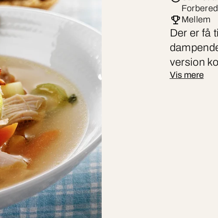
Forbered
Mellem
Der er få 
dampende 
version ko
Vis mere
grøntsager
timian, l
cremet ge
fyldig og l
hvor hygg