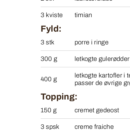
3 kviste
timian
Fyld:
3 stk
porre i ringe
300 g
letkogte gulerødder 
letkogte kartofler i 
400 g
passer de øvrige g
Topping:
150 g
cremet gedeost
3 spsk
creme fraiche