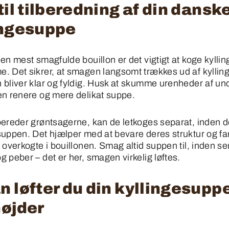
til tilberedning af din dansk
ingesuppe
den mest smagfulde bouillon er det vigtigt at koge kylli
e. Det sikrer, at smagen langsomt trækkes ud af kylling
 bliver klar og fyldig. Husk at skumme urenheder af un
 en renere og mere delikat suppe.
lbereder grøntsagerne, kan de letkoges separat, inden 
 suppen. Det hjælper med at bevare deres struktur og fa
r overkogte i bouillonen. Smag altid suppen til, inden se
g peber – det er her, smagen virkelig løftes.
 løfter du din kyllingesuppe 
højder