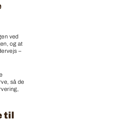
e
ngen ved
en, og at
dervejs –
de
rve, så de
rvering,
til