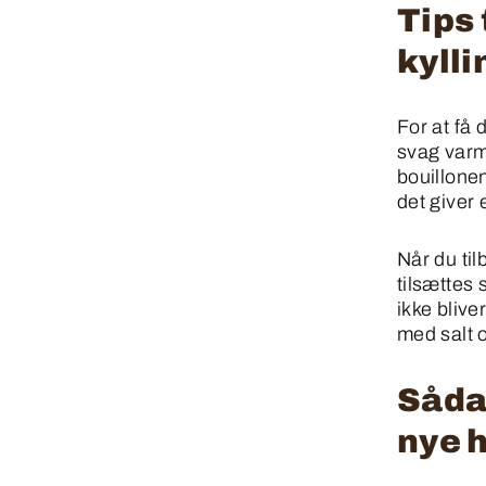
Tips 
kyll
For at få 
svag varm
bouillonen
det giver
Når du ti
tilsættes
ikke blive
med salt o
Sådan
nye 