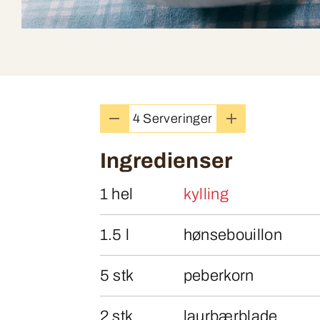
4 Serveringer
Ingredienser
1 hel
kylling
1.5 l
hønsebouillon
5 stk
peberkorn
2 stk
laurbærblade