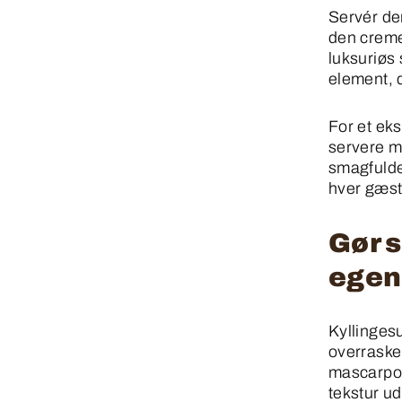
Servér de
den creme
luksuriøs
element, d
For et eks
servere me
smagfulde 
hver gæst 
Gør s
egen
Kyllingesu
overrasker
mascarpon
tekstur u