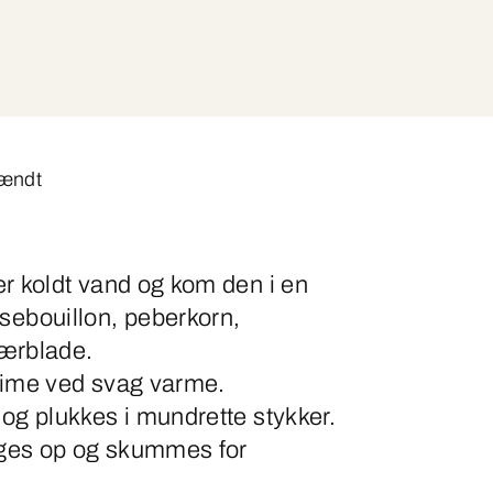
tændt
er koldt vand og kom den i en
ebouillon, peberkorn,
bærblade.
 time ved svag varme.
 og plukkes i mundrette stykker.
oges op og skummes for