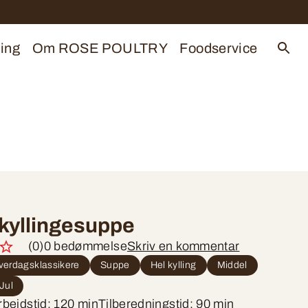
ing
Om ROSE POULTRY
Foodservice
kyllingesuppe
(0)
0 bedømmelse
Skriv en kommentar
verdagsklassikere
Suppe
Hel kylling
Middel
Jul
rbejdstid: 120 min
Tilberedningstid: 90 min