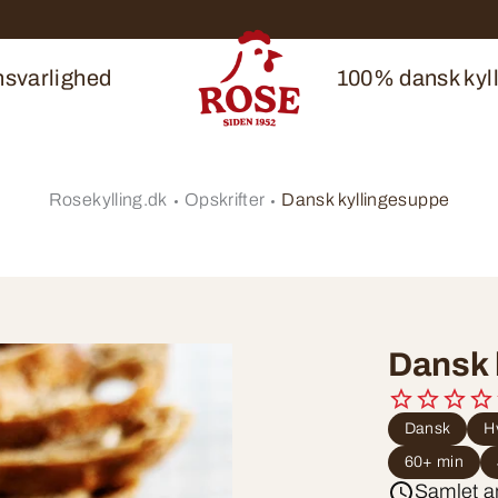
svarlighed
100% dansk kyll
Rosekylling.dk
Opskrifter
Dansk kyllingesuppe
Dansk 
Dansk
H
60+ min
Samlet a