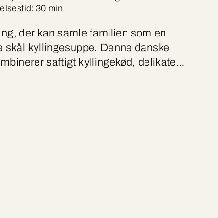
elsestid: 30 min
ting, der kan samle familien som en
skål kyllingesuppe. Denne danske
mbinerer saftigt kyllingekød, delikate
 og en intens bouillon, der får smag fra
aurbærblade og peberkorn. Toppet med
deost og sprød bacon bliver suppen både
uksuriøs – en perfekt ret til kølige dage,
e og varme er i centrum.