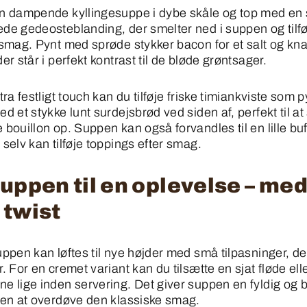
n dampende kyllingesuppe i dybe skåle og top med en s
de gedeosteblanding, der smelter ned i suppen og tilfø
 smag. Pynt med sprøde stykker bacon for et salt og k
er står i perfekt kontrast til de bløde grøntsager.
tra festligt touch kan du tilføje friske timiankviste som p
d et stykke lunt surdejsbrød ved siden af, perfekt til a
bouillon op. Suppen kan også forvandles til en lille buf
selv kan tilføje toppings efter smag.
uppen til en oplevelse – med
 twist
ppen kan løftes til nye højder med små tilpasninger, de
. For en cremet variant kan du tilsætte en sjat fløde elle
e lige inden servering. Det giver suppen en fyldig og 
den at overdøve den klassiske smag.