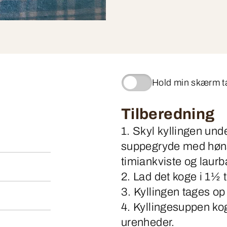
Hold min skærm 
Tilberedning
1. Skyl kyllingen und
suppegryde med høns
timiankviste og laur
2. Lad det koge i 1½
3. Kyllingen tages op
4. Kyllingesuppen k
urenheder.