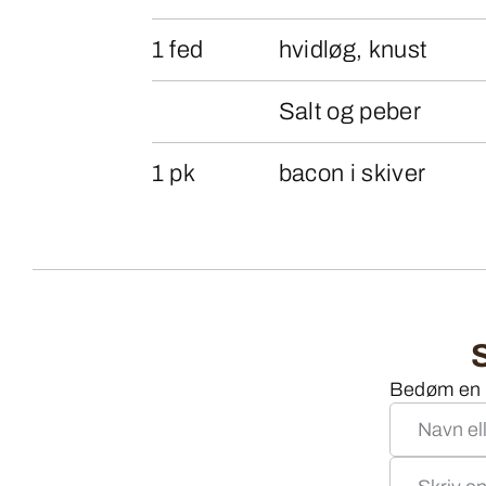
1 fed
hvidløg, knust
Salt og peber
1 pk
bacon i skiver
Bedøm en o