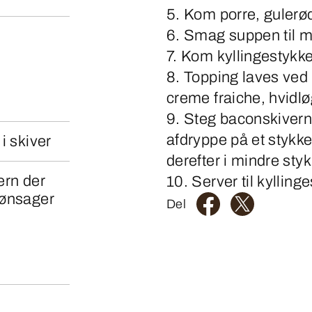
5. Kom porre, gulerød
6. Smag suppen til m
7. Kom kyllingestykk
8. Topping laves ve
creme fraiche, hvidlø
9. Steg baconskiverne
afdryppe på et stykk
i skiver
derefter i mindre styk
tern der
10. Server til kyllin
rønsager
Del