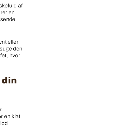
kefuld af
rer en
nasende
ynt eller
t suge den
fet, hvor
 din
r
r en klat
blød