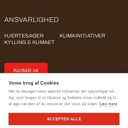
ANSVARLIGHED
HJERTESAGER
KLIMAINITIATIVER
KYLLING & KLIMAET
Kontakt os
Vores brug af Cookies
Når du besøger vores website indsamles der oplysninger om
dig, som bruges til at tilpasse og forbedre vores indhold og til
at øge værdien af de annoncer, der vises på siden.
Læs mere
Se Fødevarestyrelsens smiley-rapporter
ACCEPTER ALLE
Cookie- og privatlivspolitik for ROSE POULTRY