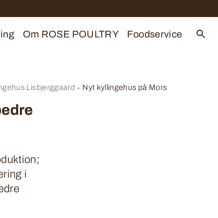
ing
Om ROSE POULTRY
Foodservice
ingehus Lisbjerggaard
Nyt kyllingehus på Mors
bedre
oduktion;
ring i
bedre