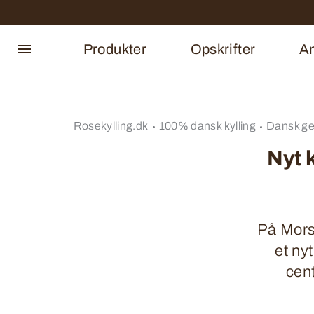
Produkter
Opskrifter
An
Rosekylling.dk
100% dansk kylling
Dansk ge
Nyt 
På Mors 
et ny
cent