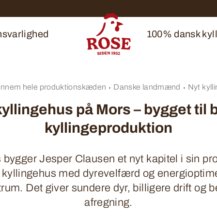
svarlighed
100% dansk kyll
nnem hele produktionskæden
Danske landmænd
Nyt kyll
kyllingehus på Mors – bygget til 
kyllingeproduktion
bygger Jesper Clausen et nyt kapitel i sin pr
t kyllingehus med dyrevelfærd og energioptime
rum. Det giver sundere dyr, billigere drift og 
afregning.