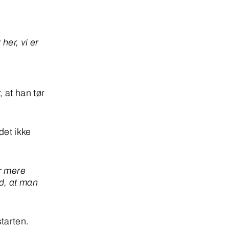
her, vi er
 at han tør
det ikke
r mere
ed, at man
starten.