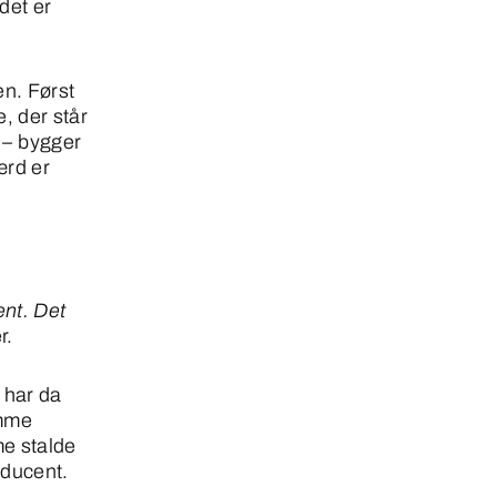
det er
en. Først
, der står
 – bygger
ærd er
ent. Det
r.
 har da
amme
me stalde
oducent.