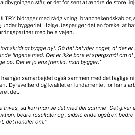
taldbygningen står, er det for sent at ændre de store linj
TRY bidrager med rådgivning, branchekendskab og s
 under byggeriet. Ifølge Jesper gør det en forskel at h
arringspartner med hele vejen.
stort skridt at bygge nyt. Så det betyder noget, at der e
nde tingene med. Det er ikke bare et spørgsmål om at 
e op. Det er jo ens fremtid, man bygger.”
 hænger samarbejdet også sammen med det faglige ni
en. Dyrevelfærd og kvalitet er fundamentet for hans ar
æret det.
e trives, så kan man se det med det samme. Det giver
duktion, bedre resultater og i sidste ende også en bedr
et, det handler om.”