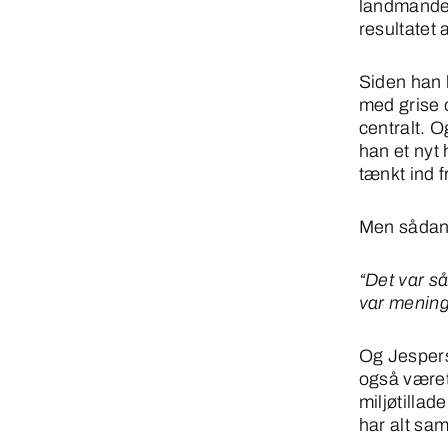
landmanden
resultatet 
Siden han k
med grise 
centralt. 
han et nyt 
tænkt ind f
Men sådan 
“Det var s
var mening
Og Jespers 
også været
miljøtilla
har alt sa