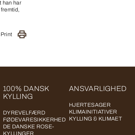
t han har
 fremtid,
Print
100% DANSK
ANSVARLIGHED
KYLLING
HJERTESAGER
KLIMAINITIATIVER
DYREVELFÆRD
KYLLING & KLIMAET
FØDEVARESIKKERHED
DE DANSKE ROSE-
KYLLINGER