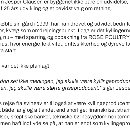
 Jesper Clausen er byggeriet ikke bare en udvidelse, 
af 25 års udvikling og et bevidst valg om retning.
øbte sin gård i 1999, har han drevet og udvidet bedrift
og kvæg som omdrejningspunkt. I dag er det kyllingerne
Og nu – med sparring og opbakning fra ROSE POULTRY
hus, hvor energieffektivitet, driftssikkerhed og dyrevelf
ra start.
var det ikke planlagt.
ådan set ikke meningen, jeg skulle være kyllingeproduc
en, jeg skulle være større griseproducent,”
siger Jespe
rejse fra svineavler til også at være kyllingeproducent
 både lang og alt andet end snorlige: finanskrise, str
delser, skeptiske banker, tekniske børnesygdomme i tom
mmen haft indflydelse på, at han er endt som kyllingepr