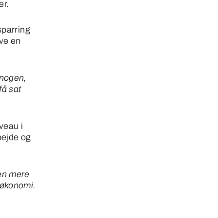
er.
parring
ave en
r nogen,
få sat
veau i
bejde og
 en mere
e økonomi.