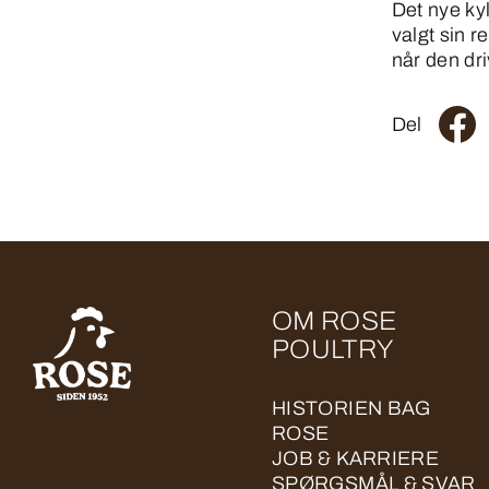
Det nye ky
valgt sin r
når den dri
Del
OM ROSE
POULTRY
HISTORIEN BAG
ROSE
JOB & KARRIERE
SPØRGSMÅL & SVAR