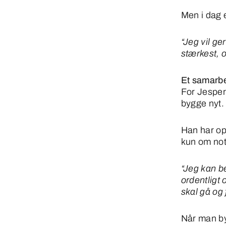
Men i dag e
“Jeg vil ge
stærkest, 
Et samarbe
For Jesper 
bygge nyt.
Han har op
kun om not
“Jeg kan 
ordentligt 
skal gå og 
Når man byg