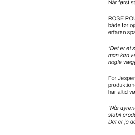
Når først s
ROSE POUL
både før og
erfaren sp
“Det er et 
man kan ve
nogle vægg
For Jesper
produktion
har altid v
“Når dyren
stabil pro
Det er jo d