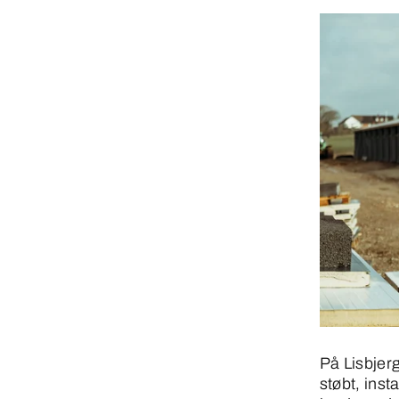
På Lisbjer
støbt, inst