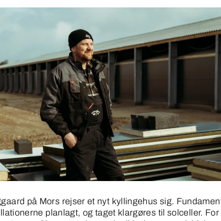
ggaard på Mors rejser et nyt kyllingehus sig. Fundament
allationerne planlagt, og taget klargøres til solceller. For