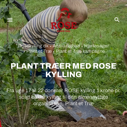
Rosekylling.dk
Ansvarlighed
Hjertesager
Plant et Træ
Plant et Træ-kampagne
PLANT TRÆER MED ROSE
KYLLING
Fra uge 17 til 22 donerer ROSE kylling 1 krone pr.
solgt bakke kylling til den almennyttige
organisation, Plant et Træ