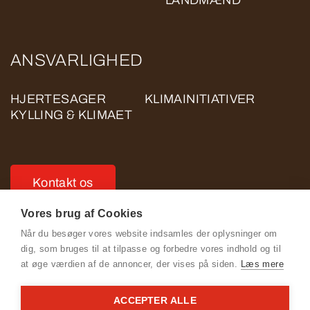
LANDMÆND
ANSVARLIGHED
HJERTESAGER
KLIMAINITIATIVER
KYLLING & KLIMAET
Kontakt os
Vores brug af Cookies
Når du besøger vores website indsamles der oplysninger om
dig, som bruges til at tilpasse og forbedre vores indhold og til
at øge værdien af de annoncer, der vises på siden.
Læs mere
Se Fødevarestyrelsens smiley-rapporter
ACCEPTER ALLE
Cookie- og privatlivspolitik for ROSE POULTRY